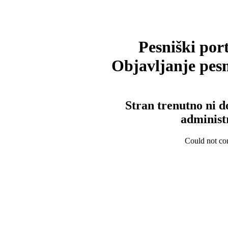
Pesniški port
Objavljanje pesm
Stran trenutno ni d
administ
Could not con