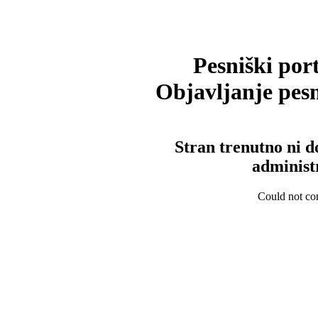
Pesniški port
Objavljanje pesm
Stran trenutno ni d
administ
Could not con