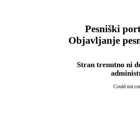
Pesniški port
Objavljanje pesm
Stran trenutno ni d
administ
Could not con