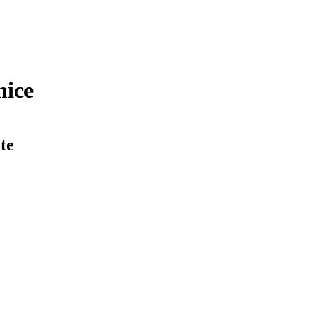
nice
te