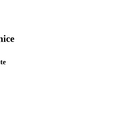
nice
te