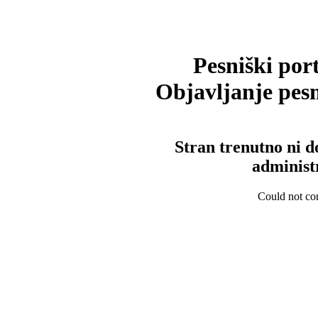
Pesniški port
Objavljanje pesm
Stran trenutno ni d
administ
Could not con