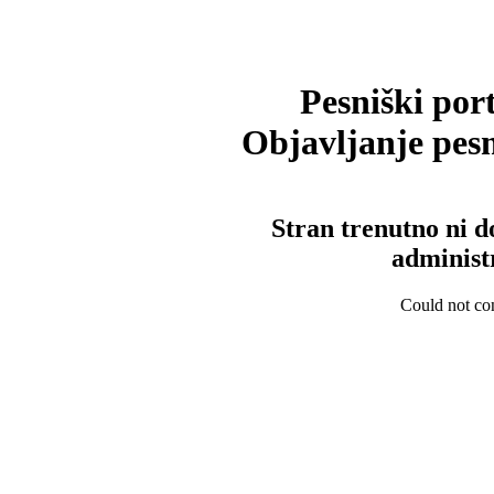
Pesniški port
Objavljanje pesm
Stran trenutno ni d
administ
Could not con