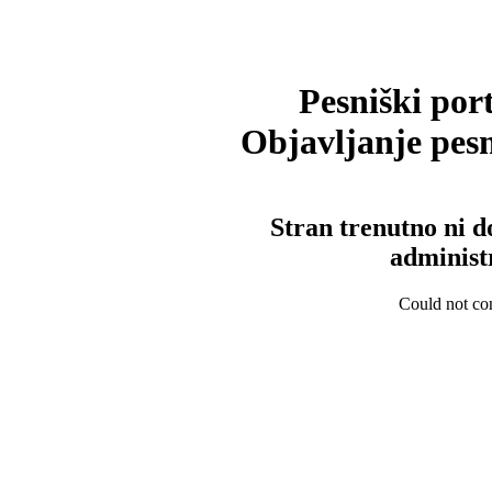
Pesniški port
Objavljanje pesm
Stran trenutno ni d
administ
Could not con