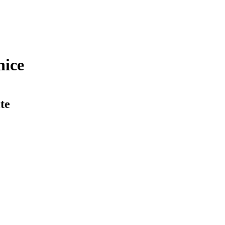
nice
te