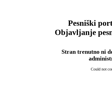
Pesniški port
Objavljanje pesm
Stran trenutno ni d
administ
Could not con