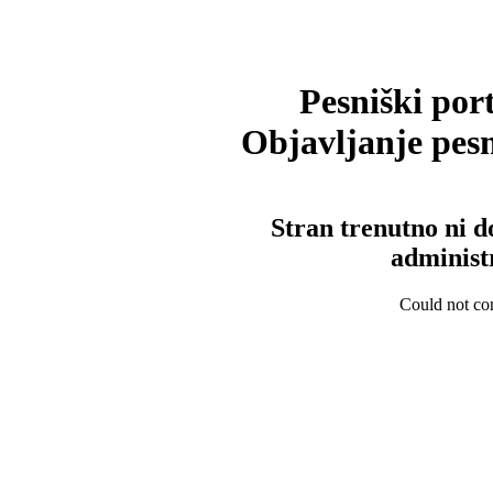
Pesniški port
Objavljanje pesm
Stran trenutno ni d
administ
Could not con