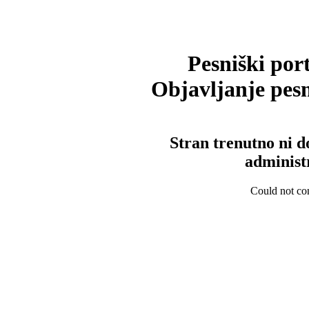
Pesniški port
Objavljanje pesm
Stran trenutno ni d
administ
Could not con