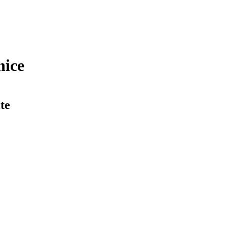
nice
te