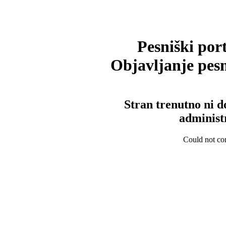
Pesniški port
Objavljanje pesm
Stran trenutno ni d
administ
Could not con