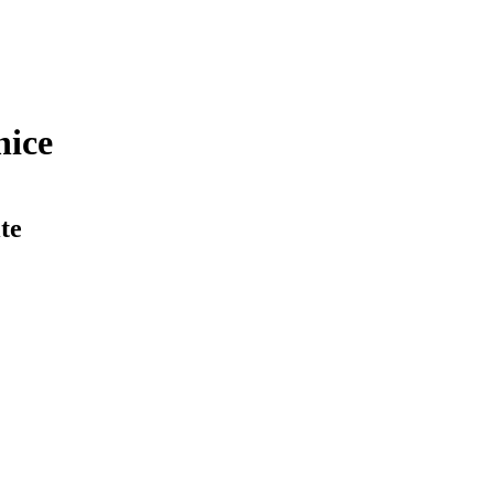
nice
te