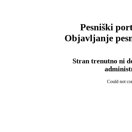
Pesniški port
Objavljanje pesm
Stran trenutno ni d
administ
Could not con