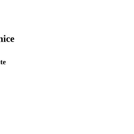
nice
te