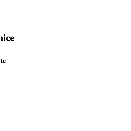
nice
te