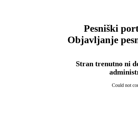
Pesniški port
Objavljanje pesm
Stran trenutno ni d
administ
Could not con