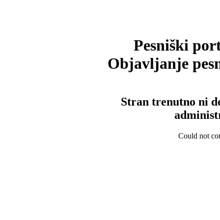
Pesniški port
Objavljanje pesm
Stran trenutno ni d
administ
Could not con