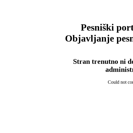
Pesniški port
Objavljanje pesm
Stran trenutno ni d
administ
Could not con