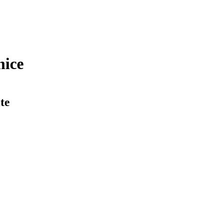
nice
te