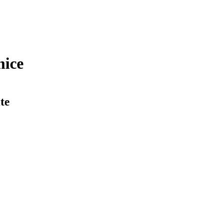
nice
te