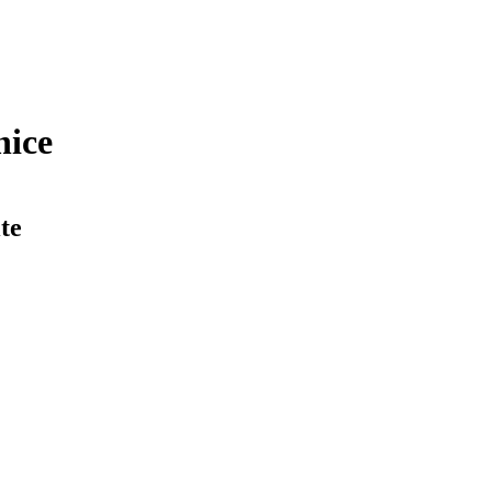
nice
te