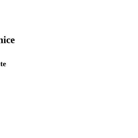
nice
te