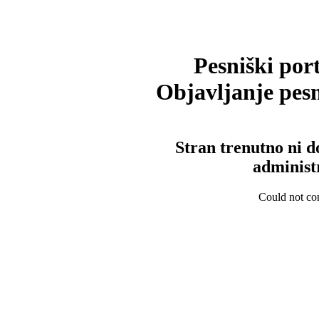
Pesniški port
Objavljanje pesm
Stran trenutno ni d
administ
Could not con