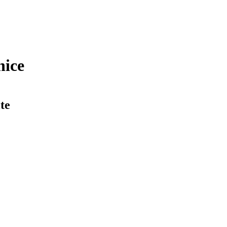
nice
te