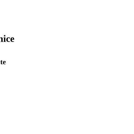
nice
te