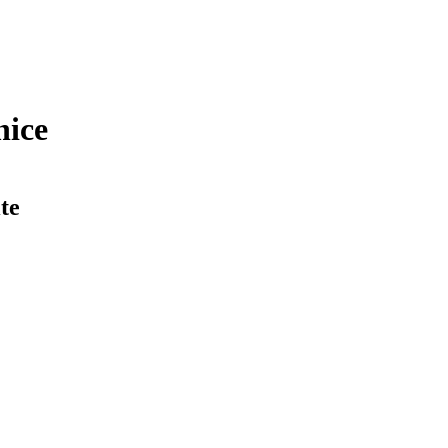
nice
te