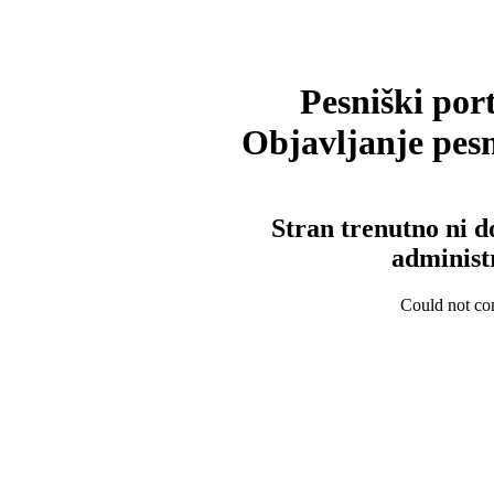
Pesniški port
Objavljanje pesm
Stran trenutno ni d
administ
Could not con