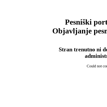
Pesniški port
Objavljanje pesm
Stran trenutno ni d
administ
Could not con