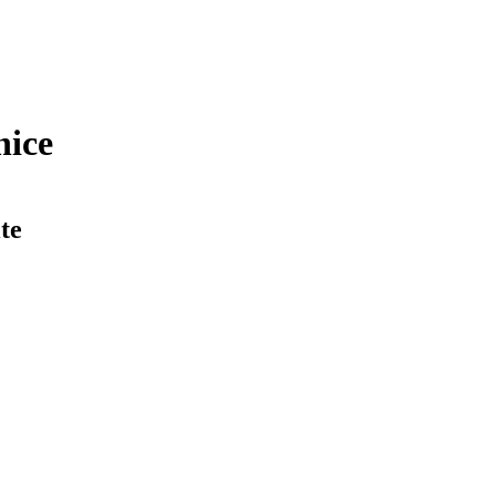
nice
te