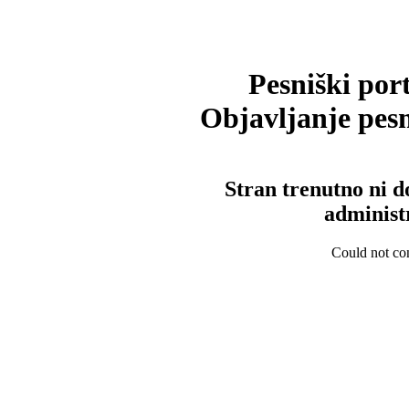
Pesniški port
Objavljanje pesm
Stran trenutno ni d
administ
Could not con