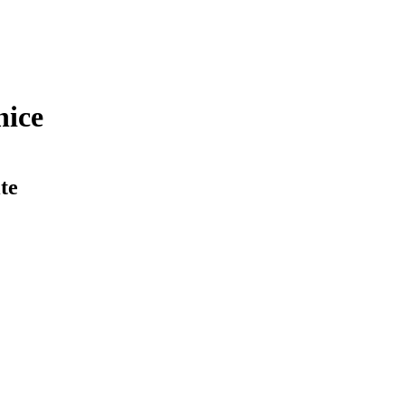
nice
te