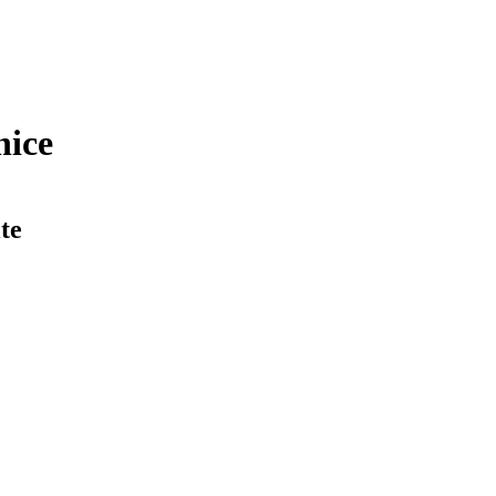
nice
te