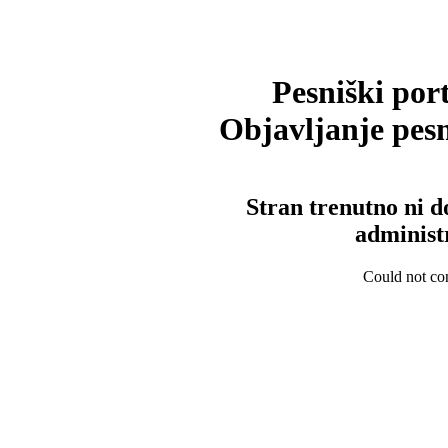
Pesniški port
Objavljanje pesm
Stran trenutno ni d
administ
Could not con