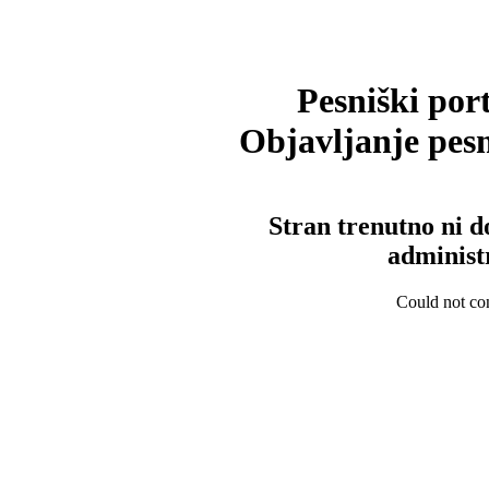
Pesniški port
Objavljanje pesm
Stran trenutno ni d
administ
Could not con