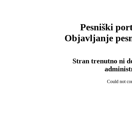
Pesniški port
Objavljanje pesm
Stran trenutno ni d
administ
Could not con