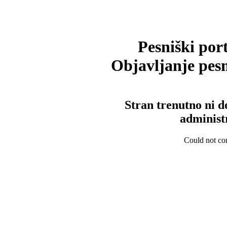
Pesniški port
Objavljanje pesm
Stran trenutno ni d
administ
Could not con