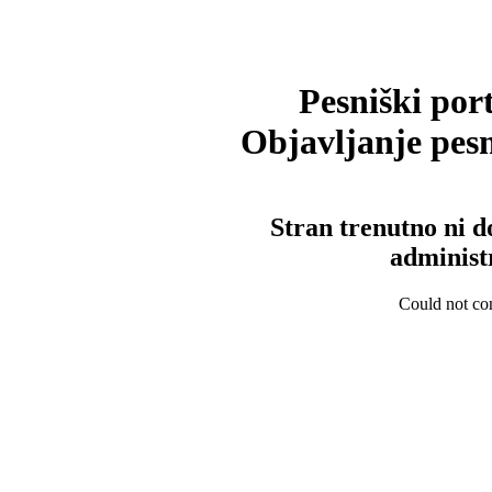
Pesniški port
Objavljanje pesm
Stran trenutno ni d
administ
Could not con