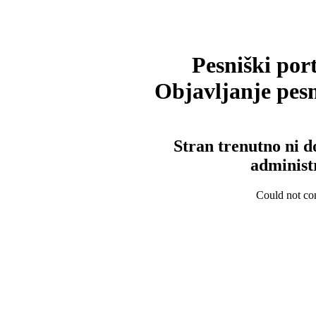
Pesniški port
Objavljanje pesm
Stran trenutno ni d
administ
Could not con