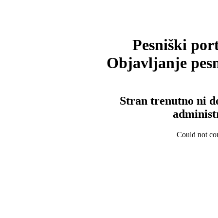
Pesniški port
Objavljanje pesm
Stran trenutno ni d
administ
Could not con