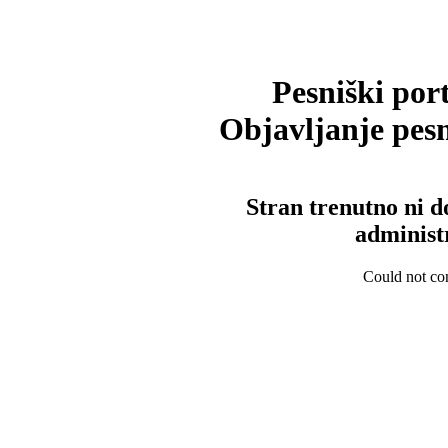
Pesniški port
Objavljanje pesm
Stran trenutno ni d
administ
Could not con