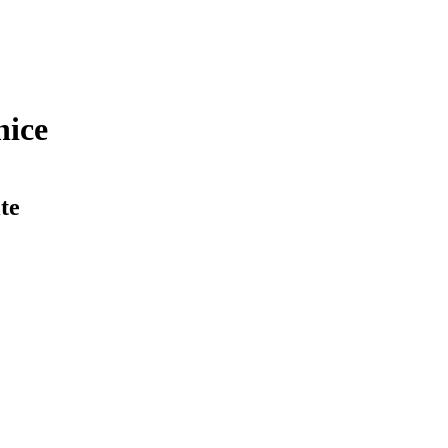
nice
te