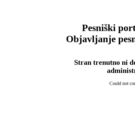
Pesniški port
Objavljanje pesm
Stran trenutno ni d
administ
Could not con