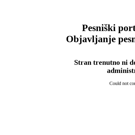
Pesniški port
Objavljanje pesm
Stran trenutno ni d
administ
Could not con