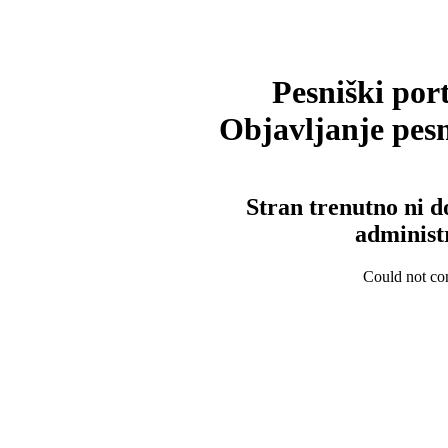
Pesniški port
Objavljanje pesm
Stran trenutno ni d
administ
Could not con