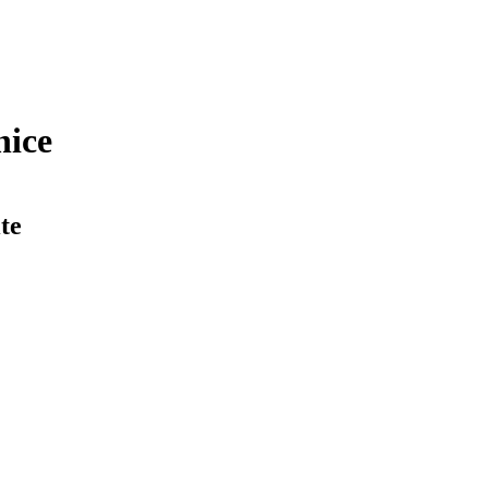
nice
te