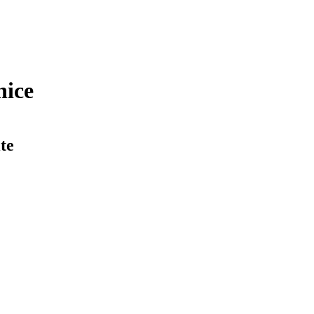
nice
te