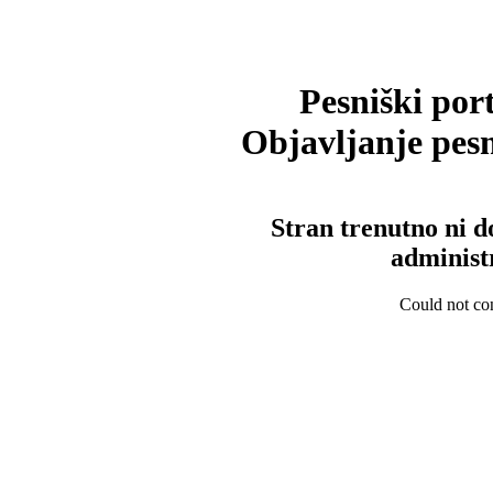
Pesniški port
Objavljanje pesm
Stran trenutno ni d
administ
Could not con